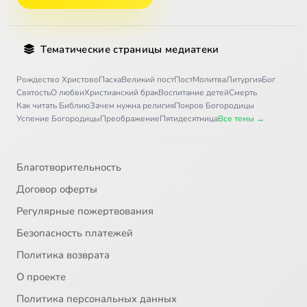
Тематические страницы медиатеки
Рождество Христово
Пасха
Великий пост
Пост
Молитва
Литургия
Бог
Святость
О любви
Христианский брак
Воспитание детей
Смерть
Как читать Библию
Зачем нужна религия
Покров Богородицы
Успение Богородицы
Преображение
Пятидесятница
Все темы →
Благотворительность
Договор оферты
Регулярные пожертвования
Безопасность платежей
Политика возврата
О проекте
Политика персональных данных