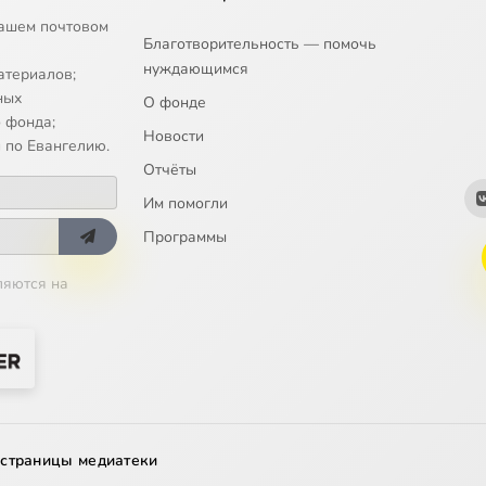
ашем почтовом
Благотворительность — помочь
нуждающимся
атериалов;
ных
О фонде
 фонда;
Новости
 по Евангелию.
Отчёты
Им помогли
Программы
ляются на
 страницы медиатеки