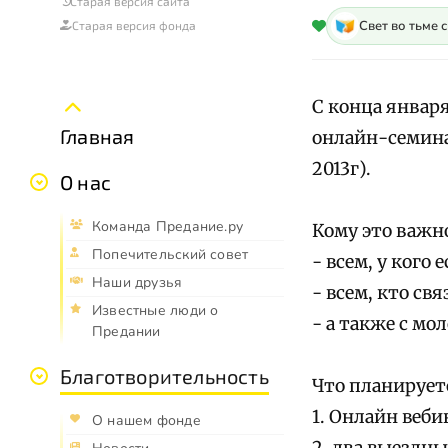
Старая версия сайта
Свет во тьме 
Старая версия фонда
С конца январ
Главная
онлайн-семина
2013г).
О нас
Команда Предание.ру
Кому это важн
Попечительский совет
- всем, у кого
Наши друзья
- всем, кто св
Известные люди о
- а также с мо
Предании
Благотворительность
Что планирует
1. Онлайн веб
О нашем фонде