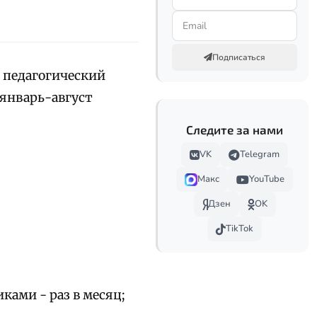
Подписаться
н педагогический
январь-август
Следите за нами
VK
Telegram
Макс
YouTube
Дзен
OK
TikTok
ами - раз в месяц;