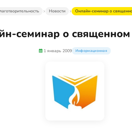
лаготворительность
Новости
Онлайн-семинар о священн
йн-семинар о священном
1 январь 2009
Информационная