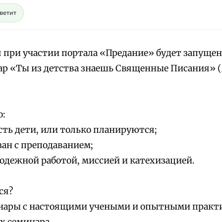
светит
я при участии портала «Предание» будет запуще
р «Ты из детства знаешь Священные Писания» (
о:
 есть дети, или только планируются;
язан с преподаванием;
лодежной работой, миссией и катехизацией.
ся?
инары с настоящими учеными и опытными практик