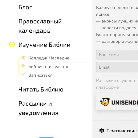
Блог
Каждую неделю в в
ящике:
Православный
— анонсы лучших м
— новости подопеч
календарь
Благотворительного
— разговор о жизни
Изучение Библии
Колледж Наследие
Библия в искусстве
Записаться
Рассылки осуществ
платформе
Читать Библию
Рассылки и
уведомления
Тематические