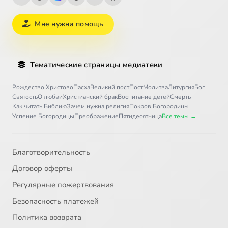
Мне нужна помощь
Тематические страницы медиатеки
Рождество Христово
Пасха
Великий пост
Пост
Молитва
Литургия
Бог
Святость
О любви
Христианский брак
Воспитание детей
Смерть
Как читать Библию
Зачем нужна религия
Покров Богородицы
Успение Богородицы
Преображение
Пятидесятница
Все темы →
Благотворительность
Договор оферты
Регулярные пожертвования
Безопасность платежей
Политика возврата