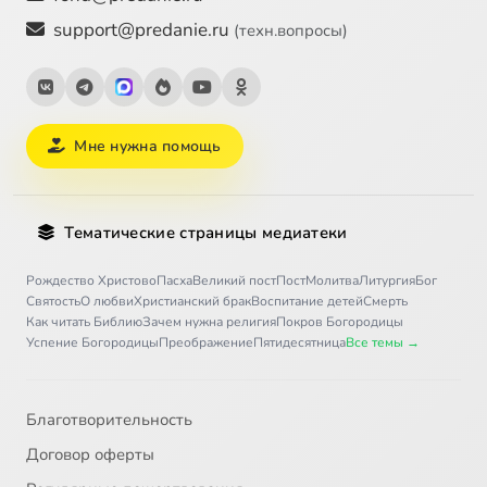
support@predanie.ru
(техн.вопросы)
Мне нужна помощь
Тематические страницы медиатеки
Рождество Христово
Пасха
Великий пост
Пост
Молитва
Литургия
Бог
Святость
О любви
Христианский брак
Воспитание детей
Смерть
Как читать Библию
Зачем нужна религия
Покров Богородицы
Успение Богородицы
Преображение
Пятидесятница
Все темы →
Благотворительность
Договор оферты