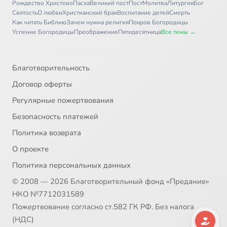
Рождество Христово
Пасха
Великий пост
Пост
Молитва
Литургия
Бог
Святость
О любви
Христианский брак
Воспитание детей
Смерть
Как читать Библию
Зачем нужна религия
Покров Богородицы
Успение Богородицы
Преображение
Пятидесятница
Все темы →
Благотворительность
Договор оферты
Регулярные пожертвования
Безопасность платежей
Политика возврата
О проекте
Политика персональных данных
© 2008 — 2026 Благотворительный фонд «Предание»
НКО №7712031589
Пожертвование согласно ст.582 ГК РФ. Без налога
(НДС)