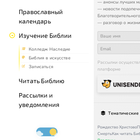
— анонсы лучших м
— новости подопеч
Православный
Благотворительного
календарь
— разговор о жизни
Изучение Библии
Колледж Наследие
Библия в искусстве
Рассылки осуществ
Записаться
платформе
Читать Библию
Рассылки и
уведомления
Тематические
Рождество Христово
П
Смерть
Как читать Б