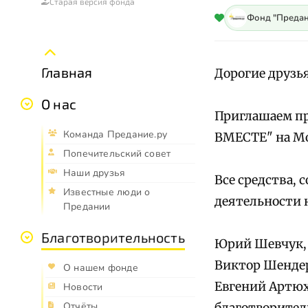
Старая версия фонда
Фонд "Предан
Главная
Дорогие друзья
О нас
Приглашаем пр
Команда Предание.ру
ВМЕСТЕ" на Мо
Попечительский совет
Наши друзья
Все средства, 
Известные люди о
деятельности 
Предании
Благотворительность
Юрий Шевчук,
Виктор Шендер
О нашем фонде
Евгений Артюх
Новости
Отчёты