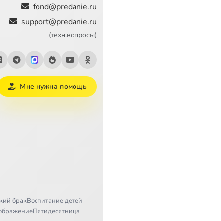
fond@predanie.ru
support@predanie.ru
(техн.вопросы)
Мне нужна помощь
кий брак
Воспитание детей
ображение
Пятидесятница