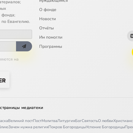
нуждающимся
атериалов;
ных
О фонде
 фонда;
Новости
 по Евангелию.
Отчёты
Им помогли
Программы
ляются на
 страницы медиатеки
асха
Великий пост
Пост
Молитва
Литургия
Бог
Святость
О любви
Христианс
иблию
Зачем нужна религия
Покров Богородицы
Успение Богородицы
Пре