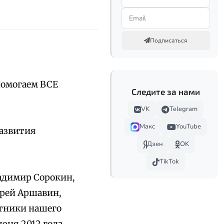
Подписаться
Помогаем ВСЕ
Следите за нами
VK
Telegram
Макс
YouTube
развития
Дзен
OK
TikTok
адимир Сорокин,
дрей Аршавин,
стники нашего