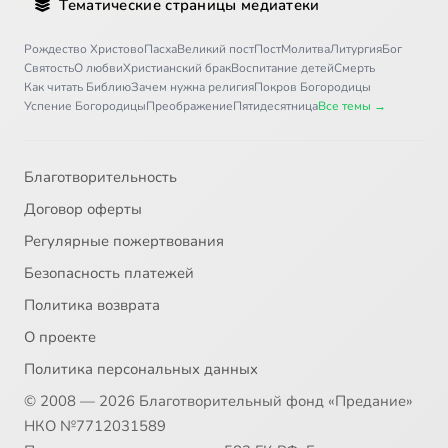
Тематические страницы медиатеки
Рождество Христово
Пасха
Великий пост
Пост
Молитва
Литургия
Бог
Святость
О любви
Христианский брак
Воспитание детей
Смерть
Как читать Библию
Зачем нужна религия
Покров Богородицы
Успение Богородицы
Преображение
Пятидесятница
Все темы →
Благотворительность
Договор оферты
Регулярные пожертвования
Безопасность платежей
Политика возврата
О проекте
Политика персональных данных
© 2008 — 2026 Благотворительный фонд «Предание»
НКО №7712031589