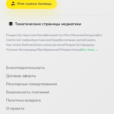
Мне нужна помощь
Тематические страницы медиатеки
Рождество Христово
Пасха
Великий пост
Пост
Молитва
Литургия
Бог
Святость
О любви
Христианский брак
Воспитание детей
Смерть
Как читать Библию
Зачем нужна религия
Покров Богородицы
Успение Богородицы
Преображение
Пятидесятница
Все темы →
Благотворительность
Договор оферты
Регулярные пожертвования
Безопасность платежей
Политика возврата
О проекте