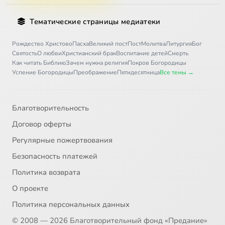
Тематические страницы медиатеки
Рождество Христово
Пасха
Великий пост
Пост
Молитва
Литургия
Бог
Святость
О любви
Христианский брак
Воспитание детей
Смерть
Как читать Библию
Зачем нужна религия
Покров Богородицы
Успение Богородицы
Преображение
Пятидесятница
Все темы →
Благотворительность
Договор оферты
Регулярные пожертвования
Безопасность платежей
Политика возврата
О проекте
Политика персональных данных
© 2008 — 2026 Благотворительный фонд «Предание»