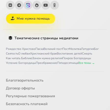
Мне нужна помощь
Тематические страницы медиатеки
Рождество Христово
Пасха
Великий пост
Пост
Молитва
Литургия
Бог
Святость
О любви
Христианский брак
Воспитание детей
Смерть
Как читать Библию
Зачем нужна религия
Покров Богородицы
Успение Богородицы
Преображение
Пятидесятница
Все темы →
Благотворительность
Договор оферты
Регулярные пожертвования
Безопасность платежей