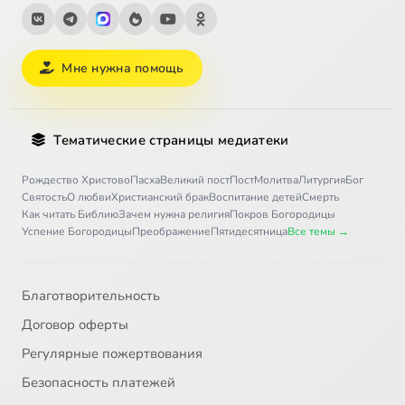
Мне нужна помощь
Тематические страницы медиатеки
Рождество Христово
Пасха
Великий пост
Пост
Молитва
Литургия
Бог
Святость
О любви
Христианский брак
Воспитание детей
Смерть
Как читать Библию
Зачем нужна религия
Покров Богородицы
Успение Богородицы
Преображение
Пятидесятница
Все темы →
Благотворительность
Договор оферты
Регулярные пожертвования
Безопасность платежей