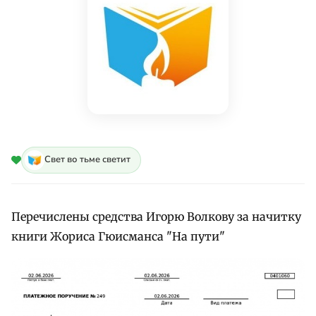
Свет во тьме светит
Перечислены средства Игорю Волкову за начитку
книги Жориса Гюисманса "На пути"