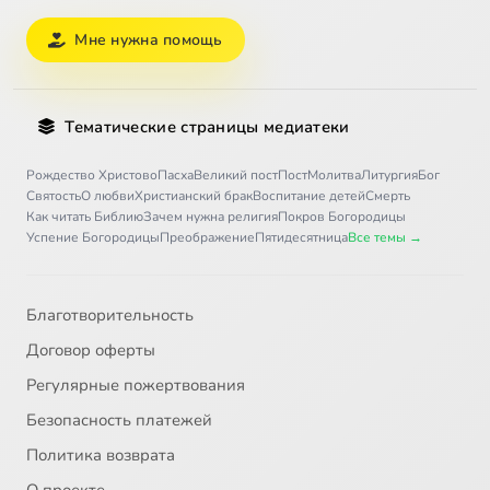
Мне нужна помощь
Тематические страницы медиатеки
Рождество Христово
Пасха
Великий пост
Пост
Молитва
Литургия
Бог
Святость
О любви
Христианский брак
Воспитание детей
Смерть
Как читать Библию
Зачем нужна религия
Покров Богородицы
Успение Богородицы
Преображение
Пятидесятница
Все темы →
Благотворительность
Договор оферты
Регулярные пожертвования
Безопасность платежей
Политика возврата