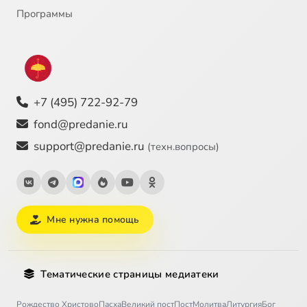
Программы
+7 (495) 722-92-79
fond@predanie.ru
support@predanie.ru
(техн.вопросы)
Мне нужна помощь
Тематические страницы медиатеки
Рождество Христово
Пасха
Великий пост
Пост
Молитва
Литургия
Бог