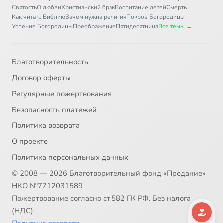
Святость
О любви
Христианский брак
Воспитание детей
Смерть
Как читать Библию
Зачем нужна религия
Покров Богородицы
Успение Богородицы
Преображение
Пятидесятница
Все темы →
Благотворительность
Договор оферты
Регулярные пожертвования
Безопасность платежей
Политика возврата
О проекте
Политика персональных данных
© 2008 — 2026 Благотворительный фонд «Предание»
НКО №7712031589
Пожертвование согласно ст.582 ГК РФ. Без налога
(НДС)