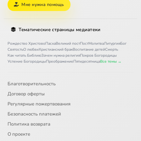
Мне нужна помощь
Тематические страницы медиатеки
Рождество Христово
Пасха
Великий пост
Пост
Молитва
Литургия
Бог
Святость
О любви
Христианский брак
Воспитание детей
Смерть
Как читать Библию
Зачем нужна религия
Покров Богородицы
Успение Богородицы
Преображение
Пятидесятница
Все темы →
Благотворительность
Договор оферты
Регулярные пожертвования
Безопасность платежей
Политика возврата
О проекте