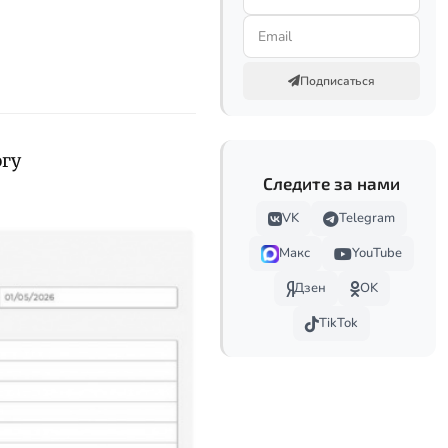
Подписаться
огу
Следите за нами
VK
Telegram
Макс
YouTube
Дзен
OK
TikTok