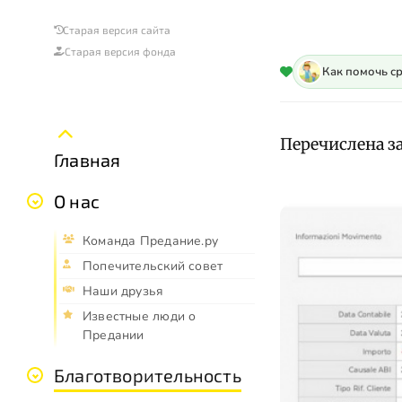
Старая версия сайта
Старая версия фонда
Как помочь с
Перечислена за
Главная
О нас
Команда Предание.ру
Попечительский совет
Наши друзья
Известные люди о
Предании
Благотворительность