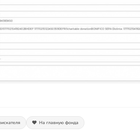
оискателя
На главную фонда