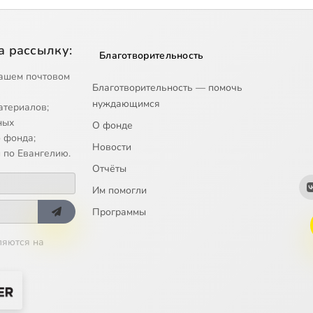
а рассылку:
Благотворительность
ашем почтовом
Благотворительность — помочь
нуждающимся
атериалов;
ных
О фонде
 фонда;
Новости
 по Евангелию.
Отчёты
Им помогли
Программы
ляются на