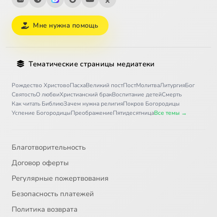
Мне нужна помощь
Тематические страницы медиатеки
Рождество Христово
Пасха
Великий пост
Пост
Молитва
Литургия
Бог
Святость
О любви
Христианский брак
Воспитание детей
Смерть
Как читать Библию
Зачем нужна религия
Покров Богородицы
Успение Богородицы
Преображение
Пятидесятница
Все темы →
Благотворительность
Договор оферты
Регулярные пожертвования
Безопасность платежей
Политика возврата