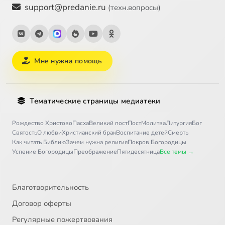
support@predanie.ru
(техн.вопросы)
Мне нужна помощь
Тематические страницы медиатеки
Рождество Христово
Пасха
Великий пост
Пост
Молитва
Литургия
Бог
Святость
О любви
Христианский брак
Воспитание детей
Смерть
Как читать Библию
Зачем нужна религия
Покров Богородицы
Успение Богородицы
Преображение
Пятидесятница
Все темы →
Благотворительность
Договор оферты
Регулярные пожертвования