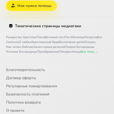
Мне нужна помощь
Тематические страницы медиатеки
Рождество Христово
Пасха
Великий пост
Пост
Молитва
Литургия
Бог
Святость
О любви
Христианский брак
Воспитание детей
Смерть
Как читать Библию
Зачем нужна религия
Покров Богородицы
Успение Богородицы
Преображение
Пятидесятница
Все темы →
Благотворительность
Договор оферты
Регулярные пожертвования
Безопасность платежей
Политика возврата
О проекте