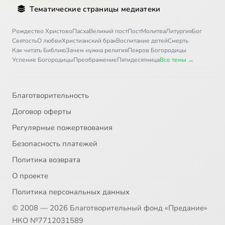
Тематические страницы медиатеки
Рождество Христово
Пасха
Великий пост
Пост
Молитва
Литургия
Бог
Святость
О любви
Христианский брак
Воспитание детей
Смерть
Как читать Библию
Зачем нужна религия
Покров Богородицы
Успение Богородицы
Преображение
Пятидесятница
Все темы →
Благотворительность
Договор оферты
Регулярные пожертвования
Безопасность платежей
Политика возврата
О проекте
Политика персональных данных
© 2008 — 2026 Благотворительный фонд «Предание»
НКО №7712031589