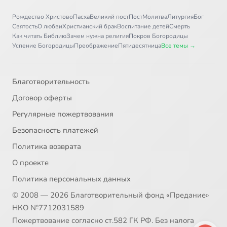
Рождество Христово
Пасха
Великий пост
Пост
Молитва
Литургия
Бог
Святость
О любви
Христианский брак
Воспитание детей
Смерть
Как читать Библию
Зачем нужна религия
Покров Богородицы
Успение Богородицы
Преображение
Пятидесятница
Все темы →
Благотворительность
Договор оферты
Регулярные пожертвования
Безопасность платежей
Политика возврата
О проекте
Политика персональных данных
© 2008 — 2026 Благотворительный фонд «Предание»
НКО №7712031589
Пожертвование согласно ст.582 ГК РФ. Без налога