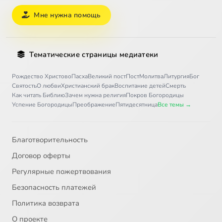
Мне нужна помощь
Тематические страницы медиатеки
Рождество Христово
Пасха
Великий пост
Пост
Молитва
Литургия
Бог
Святость
О любви
Христианский брак
Воспитание детей
Смерть
Как читать Библию
Зачем нужна религия
Покров Богородицы
Успение Богородицы
Преображение
Пятидесятница
Все темы →
Благотворительность
Договор оферты
Регулярные пожертвования
Безопасность платежей
Политика возврата
О проекте