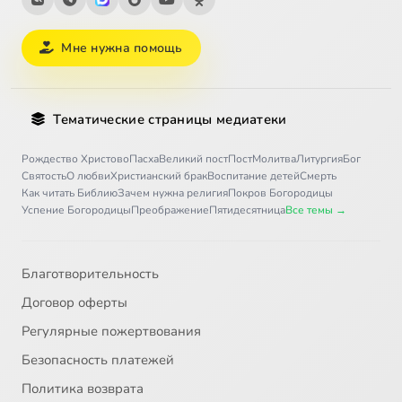
Мне нужна помощь
Тематические страницы медиатеки
Рождество Христово
Пасха
Великий пост
Пост
Молитва
Литургия
Бог
Святость
О любви
Христианский брак
Воспитание детей
Смерть
Как читать Библию
Зачем нужна религия
Покров Богородицы
Успение Богородицы
Преображение
Пятидесятница
Все темы →
Благотворительность
Договор оферты
Регулярные пожертвования
Безопасность платежей
Политика возврата