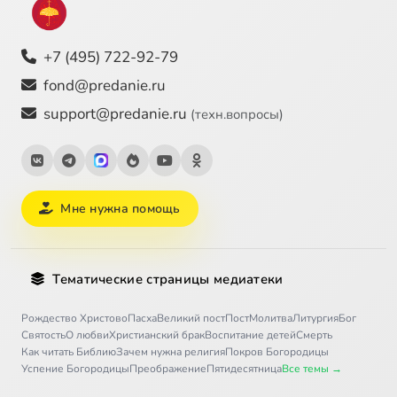
+7 (495) 722-92-79
fond@predanie.ru
support@predanie.ru
(техн.вопросы)
Мне нужна помощь
Тематические страницы медиатеки
Рождество Христово
Пасха
Великий пост
Пост
Молитва
Литургия
Бог
Святость
О любви
Христианский брак
Воспитание детей
Смерть
Как читать Библию
Зачем нужна религия
Покров Богородицы
Успение Богородицы
Преображение
Пятидесятница
Все темы →