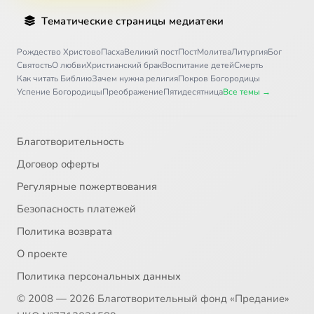
Тематические страницы медиатеки
Рождество Христово
Пасха
Великий пост
Пост
Молитва
Литургия
Бог
Святость
О любви
Христианский брак
Воспитание детей
Смерть
Как читать Библию
Зачем нужна религия
Покров Богородицы
Успение Богородицы
Преображение
Пятидесятница
Все темы →
Благотворительность
Договор оферты
Регулярные пожертвования
Безопасность платежей
Политика возврата
О проекте
Политика персональных данных
© 2008 — 2026 Благотворительный фонд «Предание»