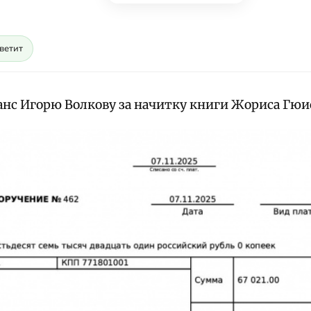
светит
анс Игорю Волкову за начитку книги Жориса Гюи