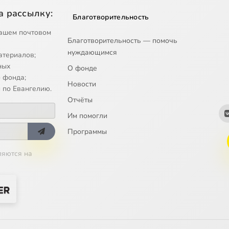
а рассылку:
Благотворительность
ашем почтовом
Благотворительность — помочь
нуждающимся
атериалов;
ных
О фонде
 фонда;
Новости
 по Евангелию.
Отчёты
Им помогли
Программы
ляются на