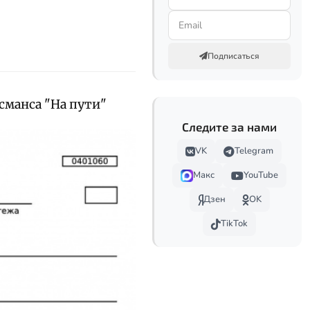
Подписаться
сманса "На пути"
Следите за нами
VK
Telegram
Макс
YouTube
Дзен
OK
TikTok