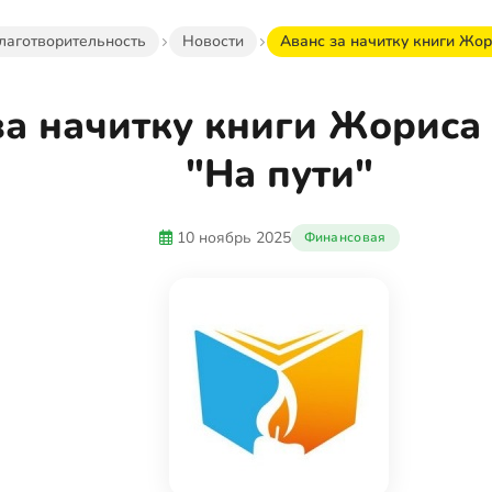
лаготворительность
Новости
Аванс за начитку книги Жор
за начитку книги Жориса
"На пути"
10 ноябрь 2025
Финансовая