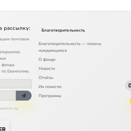
а рассылку:
Благотворительность
ашем почтовом
Благотворительность — помочь
нуждающимся
атериалов;
ных
О фонде
 фонда;
Новости
 по Евангелию.
Отчёты
Им помогли
Программы
ляются на