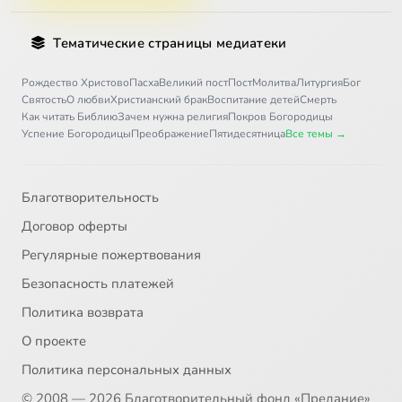
Тематические страницы медиатеки
Рождество Христово
Пасха
Великий пост
Пост
Молитва
Литургия
Бог
Святость
О любви
Христианский брак
Воспитание детей
Смерть
Как читать Библию
Зачем нужна религия
Покров Богородицы
Успение Богородицы
Преображение
Пятидесятница
Все темы →
Благотворительность
Договор оферты
Регулярные пожертвования
Безопасность платежей
Политика возврата
О проекте
Политика персональных данных
© 2008 — 2026 Благотворительный фонд «Предание»