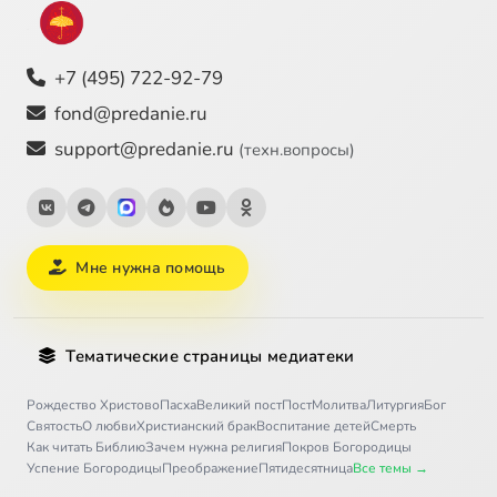
+7 (495) 722-92-79
fond@predanie.ru
support@predanie.ru
(техн.вопросы)
Мне нужна помощь
Тематические страницы медиатеки
Рождество Христово
Пасха
Великий пост
Пост
Молитва
Литургия
Бог
Святость
О любви
Христианский брак
Воспитание детей
Смерть
Как читать Библию
Зачем нужна религия
Покров Богородицы
Успение Богородицы
Преображение
Пятидесятница
Все темы →