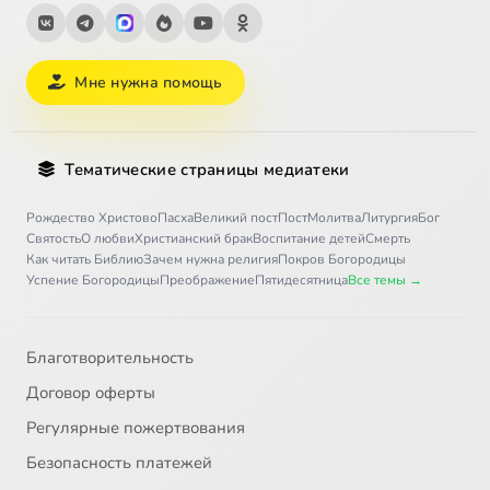
Мне нужна помощь
Тематические страницы медиатеки
Рождество Христово
Пасха
Великий пост
Пост
Молитва
Литургия
Бог
Святость
О любви
Христианский брак
Воспитание детей
Смерть
Как читать Библию
Зачем нужна религия
Покров Богородицы
Успение Богородицы
Преображение
Пятидесятница
Все темы →
Благотворительность
Договор оферты
Регулярные пожертвования
Безопасность платежей