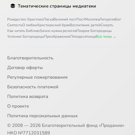
Тематические страницы медиатеки
Рождество Христово
Пасха
Великий пост
Пост
Молитва
Литургия
Бог
Святость
О любви
Христианский брак
Воспитание детей
Смерть
Как читать Библию
Зачем нужна религия
Покров Богородицы
Успение Богородицы
Преображение
Пятидесятница
Все темы →
Благотворительность
Договор оферты
Регулярные пожертвования
Безопасность платежей
Политика возврата
О проекте
Политика персональных данных
© 2008 — 2026 Благотворительный фонд «Предание»
НКО №7712031589