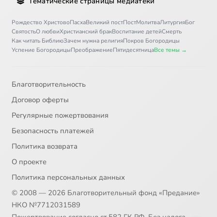
Тематические страницы медиатеки
Рождество Христово
Пасха
Великий пост
Пост
Молитва
Литургия
Бог
Святость
О любви
Христианский брак
Воспитание детей
Смерть
Как читать Библию
Зачем нужна религия
Покров Богородицы
Успение Богородицы
Преображение
Пятидесятница
Все темы →
Благотворительность
Договор оферты
Регулярные пожертвования
Безопасность платежей
Политика возврата
О проекте
Политика персональных данных
© 2008 — 2026 Благотворительный фонд «Предание»
НКО №7712031589