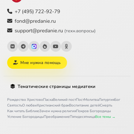
+7 (495) 722-92-79
fond@predanie.ru
support@predanie.ru
(техн.вопросы)
Мне нужна помощь
Тематические страницы медиатеки
Рождество Христово
Пасха
Великий пост
Пост
Молитва
Литургия
Бог
Святость
О любви
Христианский брак
Воспитание детей
Смерть
Как читать Библию
Зачем нужна религия
Покров Богородицы
Успение Богородицы
Преображение
Пятидесятница
Все темы →