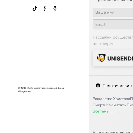
Рассылки осуществ
платформе
Тематические
© 2005-2026 Благотворительный фонд
«Предание»
Рождество Христово
П
Смерть
Как читать Б
Все темы →
Благотворительнос