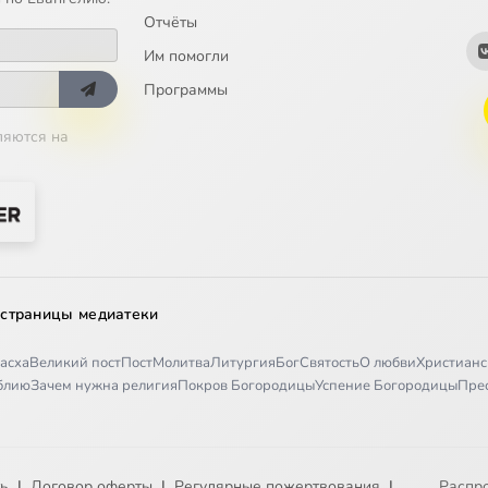
Отчёты
Им помогли
Программы
ляются на
 страницы медиатеки
асха
Великий пост
Пост
Молитва
Литургия
Бог
Святость
О любви
Христианс
иблию
Зачем нужна религия
Покров Богородицы
Успение Богородицы
Пре
ть
|
Договор оферты
|
Регулярные пожертвования
|
Распр