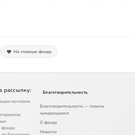
На главную фонда
а рассылку:
Благотворительность
ашем почтовом
Благотворительность — помочь
нуждающимся
атериалов;
ных
О фонде
 фонда;
Новости
 по Евангелию.