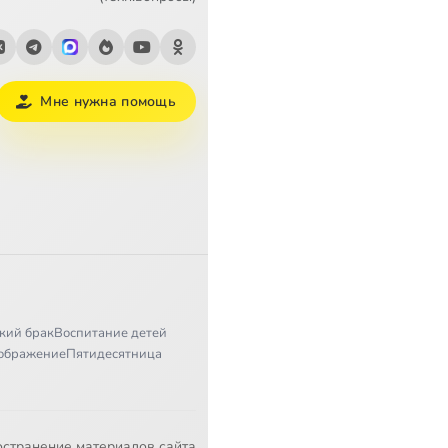
Мне нужна помощь
кий брак
Воспитание детей
ображение
Пятидесятница
остранение материалов сайта