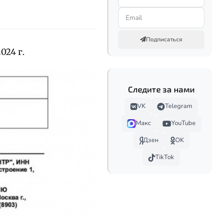
Подписаться
024 г.
Следите за нами
VK
Telegram
Макс
YouTube
Дзен
OK
TikTok