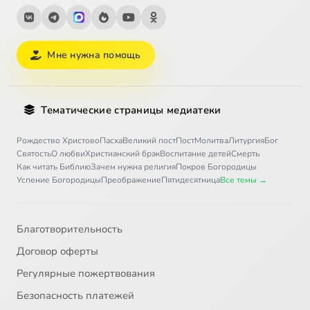
Мне нужна помощь
Тематические страницы медиатеки
Рождество Христово
Пасха
Великий пост
Пост
Молитва
Литургия
Бог
Святость
О любви
Христианский брак
Воспитание детей
Смерть
Как читать Библию
Зачем нужна религия
Покров Богородицы
Успение Богородицы
Преображение
Пятидесятница
Все темы →
Благотворительность
Договор оферты
Регулярные пожертвования
Безопасность платежей