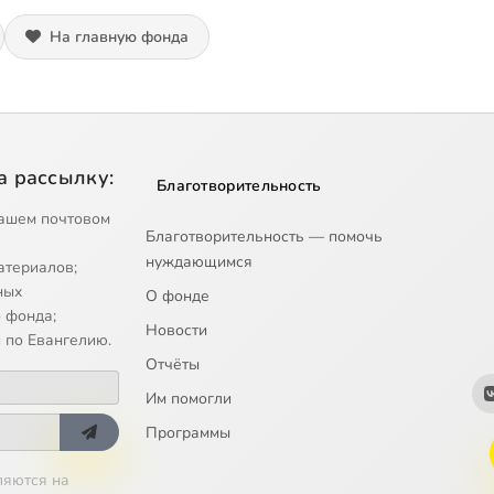
На главную фонда
а рассылку:
Благотворительность
ашем почтовом
Благотворительность — помочь
нуждающимся
атериалов;
ных
О фонде
 фонда;
Новости
 по Евангелию.
Отчёты
Им помогли
Программы
ляются на