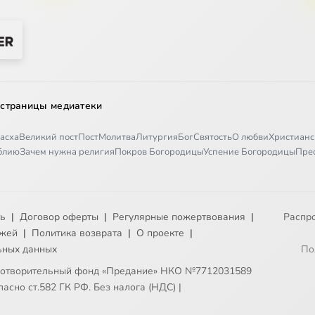
 страницы медиатеки
асха
Великий пост
Пост
Молитва
Литургия
Бог
Святость
О любви
Христианс
иблию
Зачем нужна религия
Покров Богородицы
Успение Богородицы
Пре
ть
|
Договор оферты
|
Регулярные пожертвования
|
Распр
ежей
|
Политика возврата
|
О проекте
|
ьных данных
По
готворительный фонд «Предание» НКО №7712031589
асно ст.582 ГК РФ. Без налога (НДС)
|