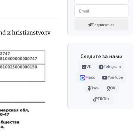
Подписаться
d и hristianstvo.tv
Следите за нами
VK
Telegram
Макс
YouTube
Дзен
OK
TikTok