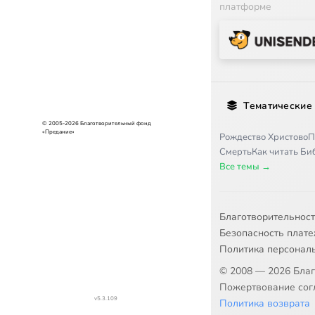
платформе
Тематические
© 2005-2026 Благотворительный фонд
«Предание»
Рождество Христово
П
Смерть
Как читать Б
Все темы →
Благотворительнос
Безопасность плат
Политика персонал
© 2008 — 2026 Бла
Пожертвование согл
v5.3.109
Политика возврата