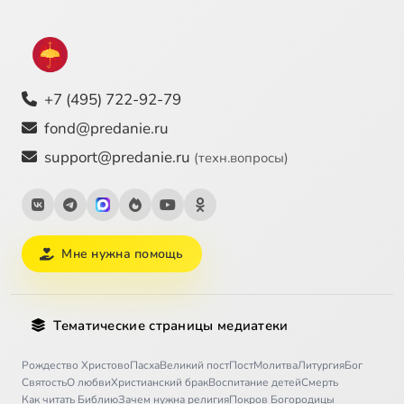
+7 (495) 722-92-79
fond@predanie.ru
support@predanie.ru
(техн.вопросы)
Мне нужна помощь
Тематические страницы медиатеки
Рождество Христово
Пасха
Великий пост
Пост
Молитва
Литургия
Бог
Святость
О любви
Христианский брак
Воспитание детей
Смерть
Как читать Библию
Зачем нужна религия
Покров Богородицы