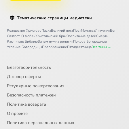
Тематические страницы медиатеки
Рождество Христово
Пасха
Великий пост
Пост
Молитва
Литургия
Бог
Святость
О любви
Христианский брак
Воспитание детей
Смерть
Как читать Библию
Зачем нужна религия
Покров Богородицы
Успение Богородицы
Преображение
Пятидесятница
Все темы →
Благотворительность
Договор оферты
Регулярные пожертвования
Безопасность платежей
Политика возврата
О проекте
Политика персональных данных