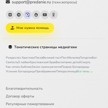
support@predanie.ru
(техн.вопросы)
Мне нужна помощь
Тематические страницы медиатеки
Рождество Христово
Пасха
Великий пост
Пост
Молитва
Литургия
Бог
Святость
О любви
Христианский брак
Воспитание детей
Смерть
Как читать Библию
Зачем нужна религия
Покров Богородицы
Успение Богородицы
Преображение
Пятидесятница
Все темы →
Благотворительность
Договор оферты
Регулярные пожертвования