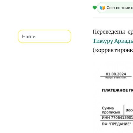
Свет во тьме 
Переведены ср
Тимуру Аркад
(корректировк