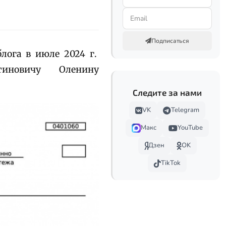
Подписаться
блога в июле 2024 г.
иновичу Оленину
Следите за нами
VK
Telegram
Макс
YouTube
Дзен
OK
TikTok