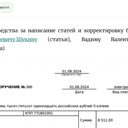
светит
едства за написание статей и корректировку 
ьевичу Щукину
(статьи), Вадиму Валент
а)