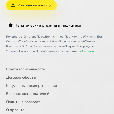
Мне нужна помощь
Тематические страницы медиатеки
Рождество Христово
Пасха
Великий пост
Пост
Молитва
Литургия
Бог
Святость
О любви
Христианский брак
Воспитание детей
Смерть
Как читать Библию
Зачем нужна религия
Покров Богородицы
Успение Богородицы
Преображение
Пятидесятница
Все темы →
Благотворительность
Договор оферты
Регулярные пожертвования
Безопасность платежей
Политика возврата
О проекте