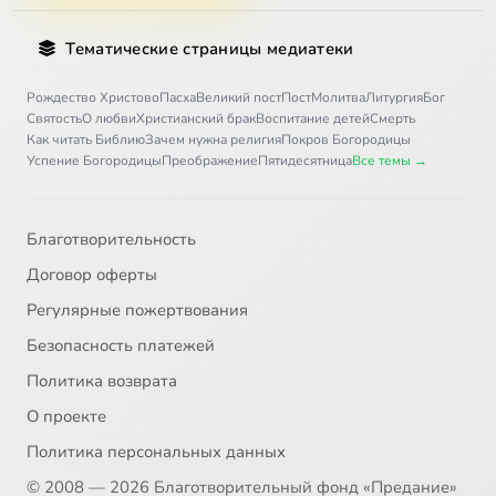
Тематические страницы медиатеки
Рождество Христово
Пасха
Великий пост
Пост
Молитва
Литургия
Бог
Святость
О любви
Христианский брак
Воспитание детей
Смерть
Как читать Библию
Зачем нужна религия
Покров Богородицы
Успение Богородицы
Преображение
Пятидесятница
Все темы →
Благотворительность
Договор оферты
Регулярные пожертвования
Безопасность платежей
Политика возврата
О проекте
Политика персональных данных
© 2008 — 2026 Благотворительный фонд «Предание»