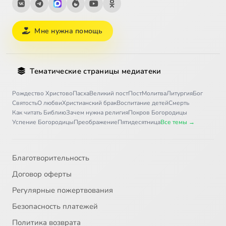
Мне нужна помощь
Тематические страницы медиатеки
Рождество Христово
Пасха
Великий пост
Пост
Молитва
Литургия
Бог
Святость
О любви
Христианский брак
Воспитание детей
Смерть
Как читать Библию
Зачем нужна религия
Покров Богородицы
Успение Богородицы
Преображение
Пятидесятница
Все темы →
Благотворительность
Договор оферты
Регулярные пожертвования
Безопасность платежей
Политика возврата