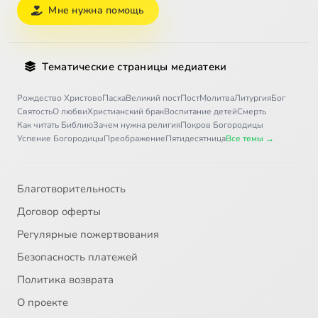
Мне нужна помощь
Тематические страницы медиатеки
Рождество Христово
Пасха
Великий пост
Пост
Молитва
Литургия
Бог
Святость
О любви
Христианский брак
Воспитание детей
Смерть
Как читать Библию
Зачем нужна религия
Покров Богородицы
Успение Богородицы
Преображение
Пятидесятница
Все темы →
Благотворительность
Договор оферты
Регулярные пожертвования
Безопасность платежей
Политика возврата
О проекте