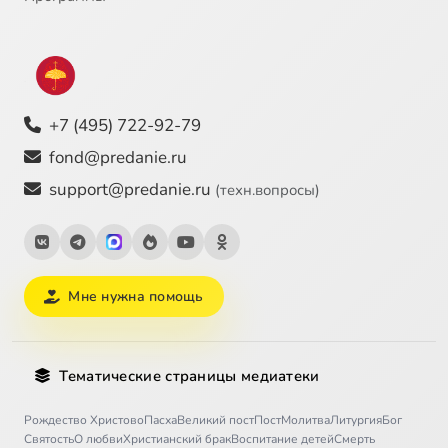
+7 (495) 722-92-79
fond@predanie.ru
support@predanie.ru
(техн.вопросы)
Мне нужна помощь
Тематические страницы медиатеки
Рождество Христово
Пасха
Великий пост
Пост
Молитва
Литургия
Бог
Святость
О любви
Христианский брак
Воспитание детей
Смерть