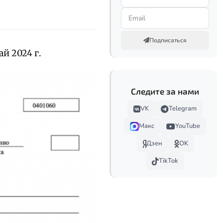
Подписаться
й 2024 г.
Следите за нами
VK
Telegram
Макс
YouTube
Дзен
OK
TikTok