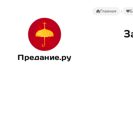
Главная
Б
З
Предание.ру