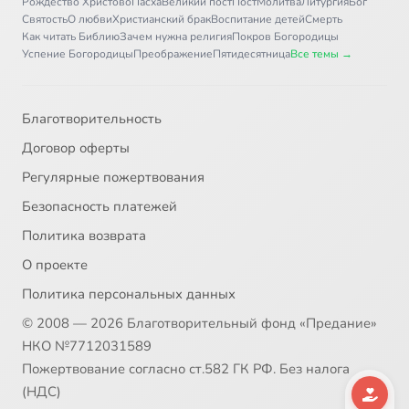
Рождество Христово
Пасха
Великий пост
Пост
Молитва
Литургия
Бог
Святость
О любви
Христианский брак
Воспитание детей
Смерть
Как читать Библию
Зачем нужна религия
Покров Богородицы
Успение Богородицы
Преображение
Пятидесятница
Все темы →
Благотворительность
Договор оферты
Регулярные пожертвования
Безопасность платежей
Политика возврата
О проекте
Политика персональных данных
© 2008 — 2026 Благотворительный фонд «Предание»
НКО №7712031589
Пожертвование согласно ст.582 ГК РФ. Без налога
(НДС)