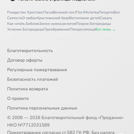
Рождество Христово
Пасха
Великий пост
Пост
Молитва
Литургия
Бог
Святость
О любви
Христианский брак
Воспитание детей
Смерть
Как читать Библию
Зачем нужна религия
Покров Богородицы
Успение Богородицы
Преображение
Пятидесятница
Все темы →
Благотворительность
Договор оферты
Регулярные пожертвования
Безопасность платежей
Политика возврата
О проекте
Политика персональных данных
© 2008 — 2026 Благотворительный фонд «Предание»
НКО №7712031589
Пожертвование согласно ст.582 ГК РФ. Без налога