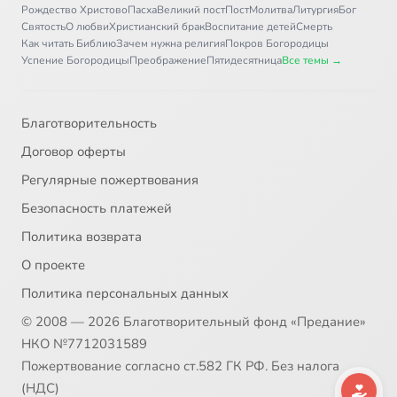
Рождество Христово
Пасха
Великий пост
Пост
Молитва
Литургия
Бог
Святость
О любви
Христианский брак
Воспитание детей
Смерть
Как читать Библию
Зачем нужна религия
Покров Богородицы
Успение Богородицы
Преображение
Пятидесятница
Все темы →
Благотворительность
Договор оферты
Регулярные пожертвования
Безопасность платежей
Политика возврата
О проекте
Политика персональных данных
© 2008 — 2026 Благотворительный фонд «Предание»
НКО №7712031589
Пожертвование согласно ст.582 ГК РФ. Без налога
(НДС)