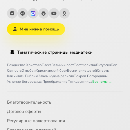
Мне нужна помощь
Тематические страницы медиатеки
Рождество Христово
Пасха
Великий пост
Пост
Молитва
Литургия
Бог
Святость
О любви
Христианский брак
Воспитание детей
Смерть
Как читать Библию
Зачем нужна религия
Покров Богородицы
Успение Богородицы
Преображение
Пятидесятница
Все темы →
Благотворительность
Договор оферты
Регулярные пожертвования
Безопасность платежей