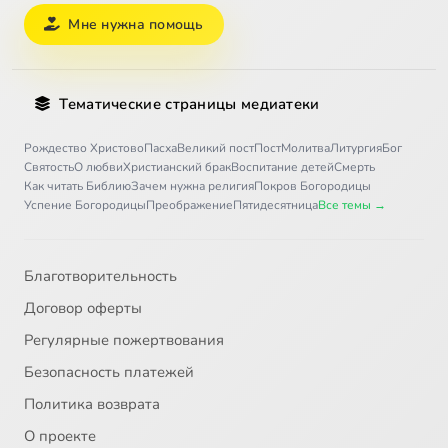
Мне нужна помощь
Тематические страницы медиатеки
Рождество Христово
Пасха
Великий пост
Пост
Молитва
Литургия
Бог
Святость
О любви
Христианский брак
Воспитание детей
Смерть
Как читать Библию
Зачем нужна религия
Покров Богородицы
Успение Богородицы
Преображение
Пятидесятница
Все темы →
Благотворительность
Договор оферты
Регулярные пожертвования
Безопасность платежей
Политика возврата
О проекте